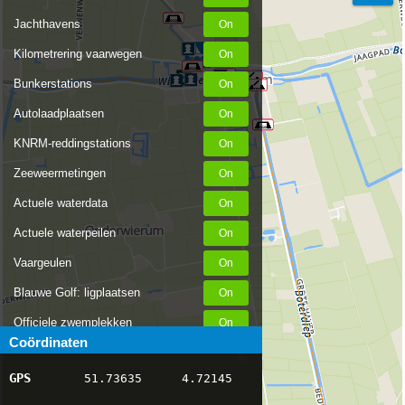
Jachthavens
Kilometrering vaarwegen
Bunkerstations
Autolaadplaatsen
KNRM-reddingstations
Zeeweermetingen
Actuele waterdata
Actuele waterpeilen
Vaargeulen
Blauwe Golf: ligplaatsen
Officiele zwemplekken
Coördinaten
Stremmingen/hinder
GPS
51.73635
4.72145
AIS scheepsposities