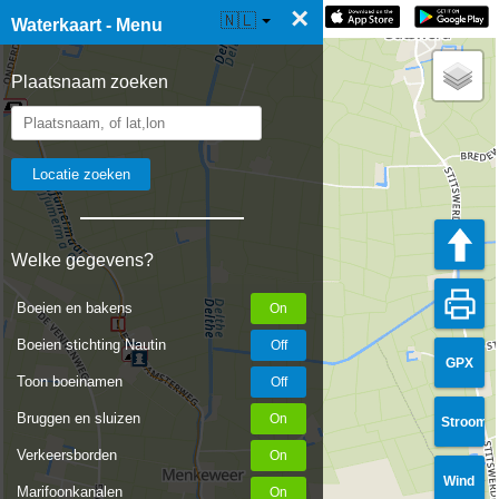
×
☰ Waterkaart Live
🇳🇱
Waterkaart - Menu
Plaatsnaam zoeken
Welke gegevens?
Boeien en bakens
Boeien stichting Nautin
GPX
Toon boeinamen
Bruggen en sluizen
Stroom
Verkeersborden
Wind
Marifoonkanalen