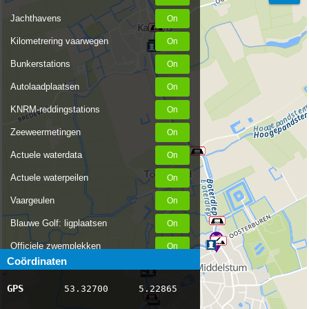
Jachthavens
Kilometrering vaarwegen
Bunkerstations
Autolaadplaatsen
KNRM-reddingstations
Zeeweermetingen
Actuele waterdata
Actuele waterpeilen
Vaargeulen
Blauwe Golf: ligplaatsen
Officiele zwemplekken
Coördinaten
Stremmingen/hinder
GPS
53.32700
5.22865
AIS scheepsposities