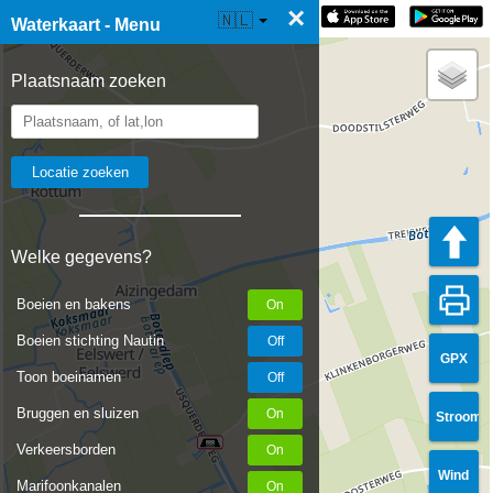
×
☰ Waterkaart Live
🇳🇱
Waterkaart - Menu
Plaatsnaam zoeken
Welke gegevens?
Boeien en bakens
Boeien stichting Nautin
GPX
Toon boeinamen
Bruggen en sluizen
Stroom
Verkeersborden
Wind
Marifoonkanalen