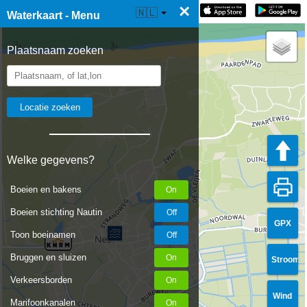
×
☰ Waterkaart Live
🇳🇱
Waterkaart - Menu
Plaatsnaam zoeken
Welke gegevens?
Boeien en bakens
Boeien stichting Nautin
GPX
Toon boeinamen
Bruggen en sluizen
Stroom
Verkeersborden
Wind
Marifoonkanalen