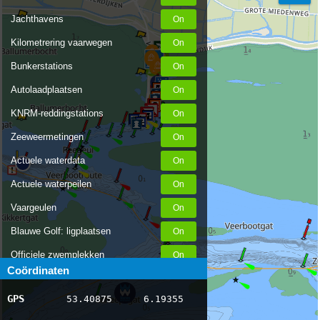
Jachthavens
Kilometrering vaarwegen
Bunkerstations
Autolaadplaatsen
KNRM-reddingstations
Zeeweermetingen
Actuele waterdata
Actuele waterpeilen
Vaargeulen
Blauwe Golf: ligplaatsen
Officiele zwemplekken
Coördinaten
Stremmingen/hinder
GPS
53.40875
6.19355
AIS scheepsposities