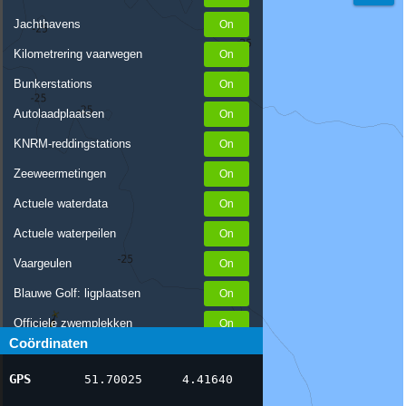
Jachthavens
Kilometrering vaarwegen
Bunkerstations
Autolaadplaatsen
KNRM-reddingstations
Zeeweermetingen
Actuele waterdata
Actuele waterpeilen
Vaargeulen
Blauwe Golf: ligplaatsen
Officiele zwemplekken
Coördinaten
Stremmingen/hinder
GPS
51.70025
4.41640
AIS scheepsposities