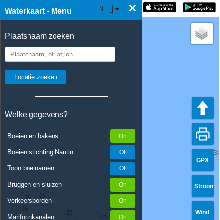
×
☰ Waterkaart Live
🇳🇱
Waterkaart - Menu
Plaatsnaam zoeken
Welke gegevens?
Boeien en bakens
Boeien stichting Nautin
GPX
Toon boeinamen
Bruggen en sluizen
Stroom
Verkeersborden
Wind
Marifoonkanalen