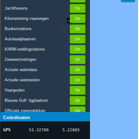
Jachthavens
Kilometrering vaarwegen
Bunkerstations
Autolaadplaatsen
KNRM-reddingstations
Zeeweermetingen
Actuele waterdata
Actuele waterpeilen
Vaargeulen
Blauwe Golf: ligplaatsen
Officiele zwemplekken
Coördinaten
Stremmingen/hinder
GPS
53.32700
5.22865
AIS scheepsposities