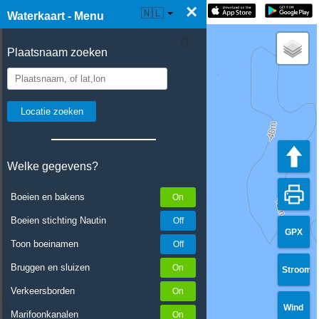
×
☰ Waterkaart Live
🇳🇱
Waterkaart - Menu
Plaatsnaam zoeken
Welke gegevens?
Boeien en bakens
Boeien stichting Nautin
GPX
Toon boeinamen
Bruggen en sluizen
Stroom
Verkeersborden
Wind
Marifoonkanalen