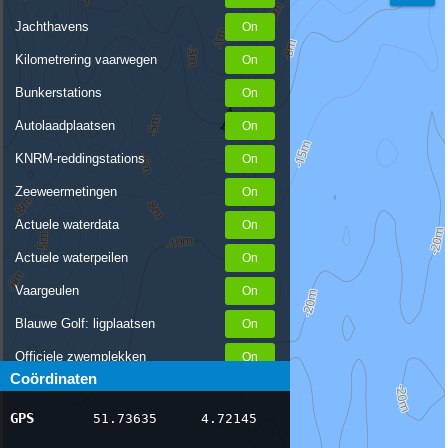
Jachthavens
Kilometrering vaarwegen
Bunkerstations
Autolaadplaatsen
KNRM-reddingstations
Zeeweermetingen
Actuele waterdata
Actuele waterpeilen
Vaargeulen
Blauwe Golf: ligplaatsen
Officiele zwemplekken
Coördinaten
Stremmingen/hinder
GPS
51.73635
4.72145
AIS scheepsposities