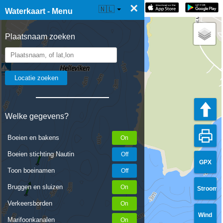
×
☰ Waterkaart Live
🇳🇱
Waterkaart - Menu
Plaatsnaam zoeken
Welke gegevens?
Boeien en bakens
Boeien stichting Nautin
GPX
Toon boeinamen
Bruggen en sluizen
Stroom
Verkeersborden
Wind
Marifoonkanalen