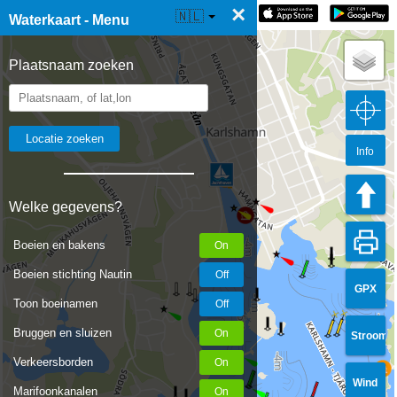
×
☰ Waterkaart Live
🇳🇱
Waterkaart - Menu
Plaatsnaam zoeken
Info
Welke gegevens?
Boeien en bakens
Boeien stichting Nautin
GPX
Toon boeinamen
Bruggen en sluizen
Stroom
Verkeersborden
Wind
Marifoonkanalen