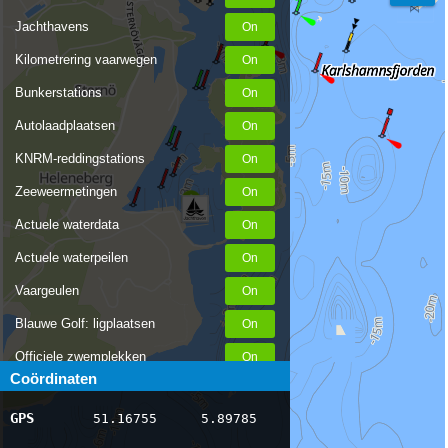
Jachthavens
Kilometrering vaarwegen
Bunkerstations
Autolaadplaatsen
KNRM-reddingstations
Zeeweermetingen
Actuele waterdata
Actuele waterpeilen
Vaargeulen
Blauwe Golf: ligplaatsen
Officiele zwemplekken
Coördinaten
Stremmingen/hinder
GPS
51.16755
5.89785
AIS scheepsposities