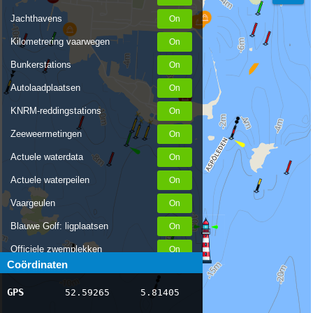
Jachthavens
Kilometrering vaarwegen
Bunkerstations
Autolaadplaatsen
KNRM-reddingstations
Zeeweermetingen
Actuele waterdata
Actuele waterpeilen
Vaargeulen
Blauwe Golf: ligplaatsen
Officiele zwemplekken
Coördinaten
Stremmingen/hinder
GPS
52.59265
5.81405
AIS scheepsposities