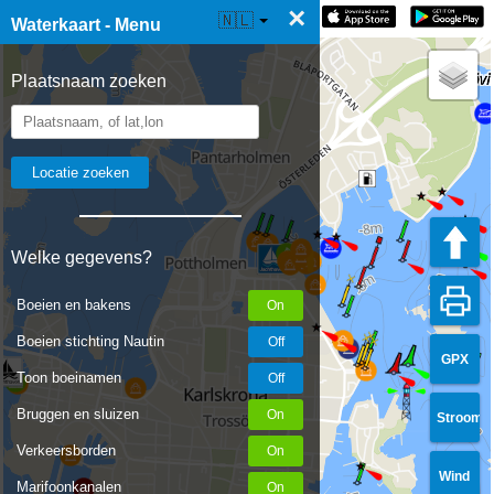
×
☰ Waterkaart Live
🇳🇱
Waterkaart - Menu
Plaatsnaam zoeken
Welke gegevens?
Boeien en bakens
Boeien stichting Nautin
GPX
Toon boeinamen
Bruggen en sluizen
Stroom
Verkeersborden
Wind
Marifoonkanalen