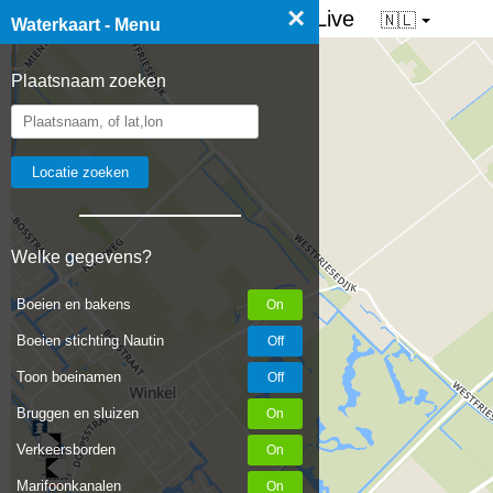
×
☰ Waterkaart van Nederland - Live
🇳🇱
Waterkaart - Menu
Plaatsnaam zoeken
Welke gegevens?
Boeien en bakens
Boeien stichting Nautin
Toon boeinamen
Bruggen en sluizen
Verkeersborden
Marifoonkanalen