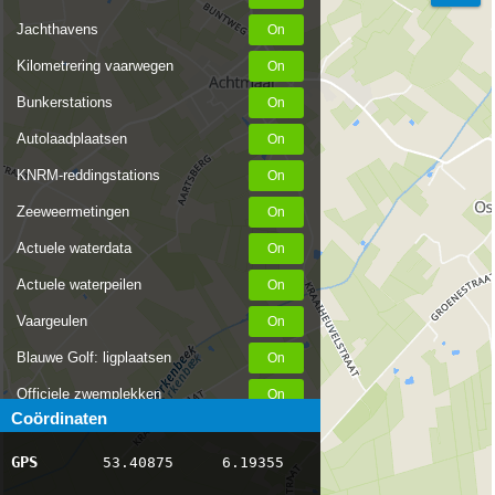
Jachthavens
Kilometrering vaarwegen
Bunkerstations
Autolaadplaatsen
KNRM-reddingstations
Zeeweermetingen
Actuele waterdata
Actuele waterpeilen
Vaargeulen
Blauwe Golf: ligplaatsen
Officiele zwemplekken
Coördinaten
Stremmingen/hinder
GPS
53.40875
6.19355
AIS scheepsposities