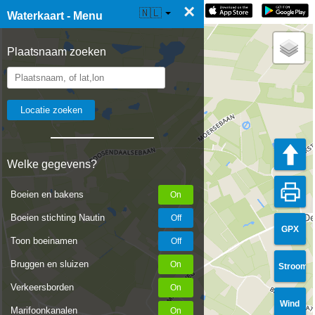
×
☰ Waterkaart Live
🇳🇱
Waterkaart - Menu
Plaatsnaam zoeken
Welke gegevens?
Boeien en bakens
Boeien stichting Nautin
GPX
Toon boeinamen
Bruggen en sluizen
Stroom
Verkeersborden
Wind
Marifoonkanalen