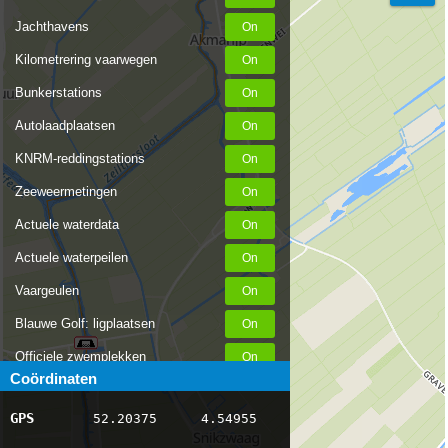
Jachthavens
Kilometrering vaarwegen
Bunkerstations
Autolaadplaatsen
KNRM-reddingstations
Zeeweermetingen
Actuele waterdata
Actuele waterpeilen
Vaargeulen
Blauwe Golf: ligplaatsen
Officiele zwemplekken
Coördinaten
Stremmingen/hinder
GPS
52.20375
4.54955
AIS scheepsposities