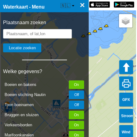
×
☰ Waterkaart Live
🇳🇱
Waterkaart - Menu
Plaatsnaam zoeken
lock cham
Welke gegevens?
Boeien en bakens
Boeien stichting Nautin
GPX
Toon boeinamen
Bruggen en sluizen
Stroom
Verkeersborden
Wind
Marifoonkanalen