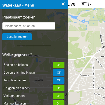
×
☰ Waterkaart van Nederland - Live
🇳🇱
Waterkaart - Menu
Plaatsnaam zoeken
Welke gegevens?
Boeien en bakens
Boeien stichting Nautin
Toon boeinamen
Bruggen en sluizen
Verkeersborden
Marifoonkanalen