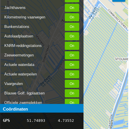
Jachthavens
Kilometrering vaarwegen
Bunkerstations
Autolaadplaatsen
KNRM-reddingstations
Zeeweermetingen
Actuele waterdata
Actuele waterpeilen
Vaargeulen
Blauwe Golf: ligplaatsen
Officiele zwemplekken
Coördinaten
Stremmingen/hinder
GPS
51.74893
4.73552
AIS scheepsposities