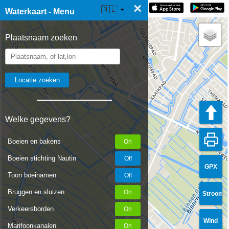
×
☰ Waterkaart Live
🇳🇱
Waterkaart - Menu
Plaatsnaam zoeken
Welke gegevens?
Boeien en bakens
Boeien stichting Nautin
GPX
Toon boeinamen
Bruggen en sluizen
Stroom
Verkeersborden
Wind
Marifoonkanalen