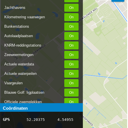
Jachthavens
Kilometrering vaarwegen
Bunkerstations
Autolaadplaatsen
KNRM-reddingstations
Zeeweermetingen
Actuele waterdata
Actuele waterpeilen
Vaargeulen
Blauwe Golf: ligplaatsen
Officiele zwemplekken
Coördinaten
Stremmingen/hinder
GPS
52.20375
4.54955
AIS scheepsposities