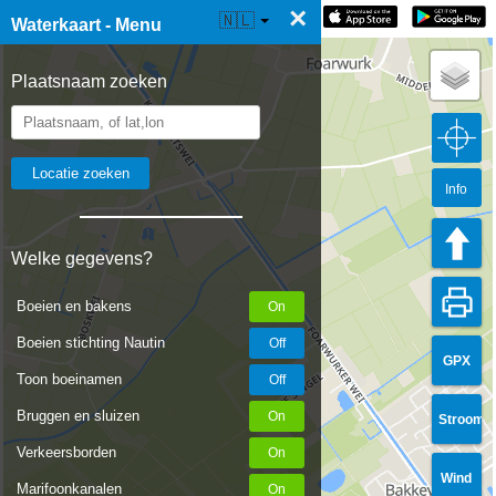
×
☰ Waterkaart Live
🇳🇱
Waterkaart - Menu
Plaatsnaam zoeken
Info
Welke gegevens?
Boeien en bakens
Boeien stichting Nautin
GPX
Toon boeinamen
Bruggen en sluizen
Stroom
Verkeersborden
Wind
Marifoonkanalen