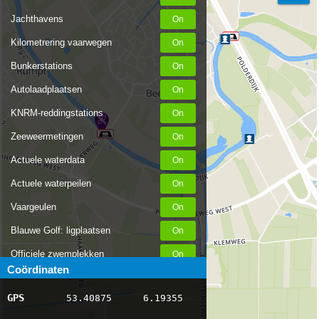
Jachthavens
Kilometrering vaarwegen
Bunkerstations
Autolaadplaatsen
KNRM-reddingstations
Zeeweermetingen
Actuele waterdata
Actuele waterpeilen
Vaargeulen
Blauwe Golf: ligplaatsen
Officiele zwemplekken
Coördinaten
Stremmingen/hinder
GPS
53.40875
6.19355
AIS scheepsposities