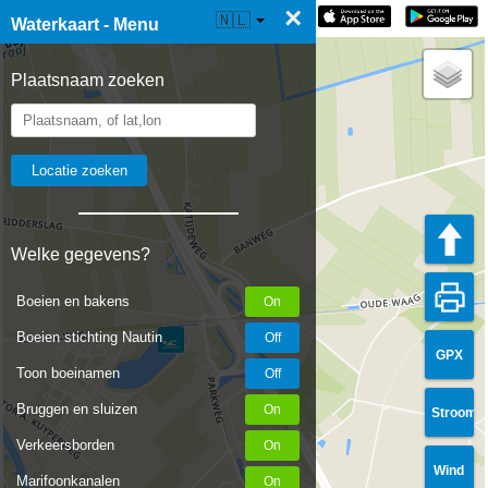
×
☰ Waterkaart Live
🇳🇱
Waterkaart - Menu
Plaatsnaam zoeken
Welke gegevens?
Boeien en bakens
Boeien stichting Nautin
GPX
Toon boeinamen
Bruggen en sluizen
Stroom
Verkeersborden
Wind
Marifoonkanalen