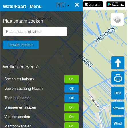
×
☰ Waterkaart Live
🇳🇱
Waterkaart - Menu
Plaatsnaam zoeken
Welke gegevens?
Boeien en bakens
Boeien stichting Nautin
GPX
Toon boeinamen
Bruggen en sluizen
Stroom
Verkeersborden
Wind
Marifoonkanalen