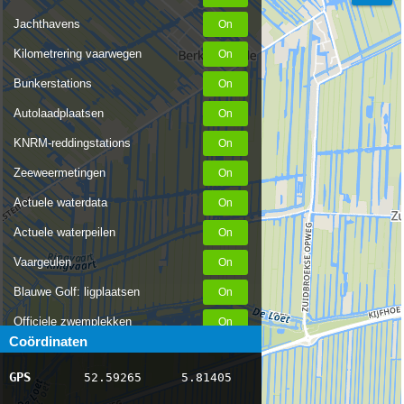
Jachthavens
Kilometrering vaarwegen
Bunkerstations
Autolaadplaatsen
KNRM-reddingstations
Zeeweermetingen
Actuele waterdata
Actuele waterpeilen
Vaargeulen
Blauwe Golf: ligplaatsen
Officiele zwemplekken
Coördinaten
Stremmingen/hinder
GPS
52.59265
5.81405
AIS scheepsposities