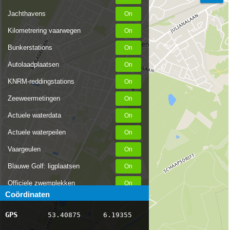
Jachthavens
Kilometrering vaarwegen
Bunkerstations
Autolaadplaatsen
KNRM-reddingstations
Zeeweermetingen
Actuele waterdata
Actuele waterpeilen
Vaargeulen
Blauwe Golf: ligplaatsen
Officiele zwemplekken
Coördinaten
Stremmingen/hinder
GPS
53.40875
6.19355
AIS scheepsposities