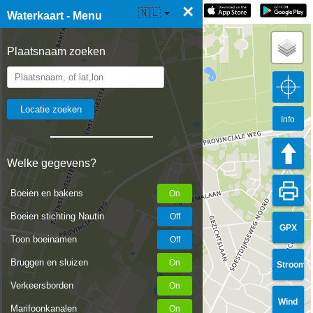
×
☰ Waterkaart Live
🇳🇱
Waterkaart - Menu
Plaatsnaam zoeken
Info
Welke gegevens?
Boeien en bakens
Boeien stichting Nautin
GPX
Toon boeinamen
Bruggen en sluizen
Stroom
Verkeersborden
Wind
Marifoonkanalen