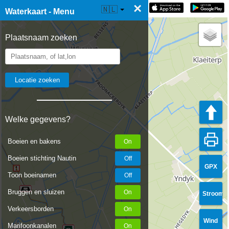
×
☰ Waterkaart Live
🇳🇱
Waterkaart - Menu
Plaatsnaam zoeken
Welke gegevens?
Boeien en bakens
Boeien stichting Nautin
GPX
Toon boeinamen
Bruggen en sluizen
Stroom
Verkeersborden
Wind
Marifoonkanalen