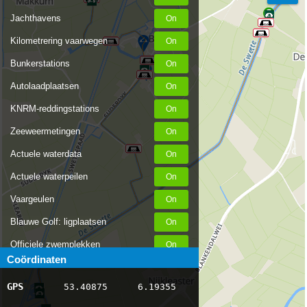
Jachthavens
Kilometrering vaarwegen
Bunkerstations
Autolaadplaatsen
KNRM-reddingstations
Zeeweermetingen
Actuele waterdata
Actuele waterpeilen
Vaargeulen
Blauwe Golf: ligplaatsen
Officiele zwemplekken
Coördinaten
Stremmingen/hinder
GPS
53.40875
6.19355
AIS scheepsposities