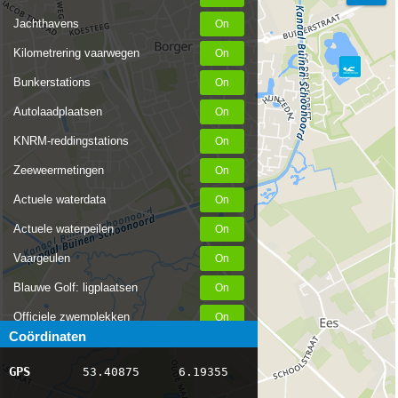
Jachthavens
Kilometrering vaarwegen
Bunkerstations
Autolaadplaatsen
KNRM-reddingstations
Zeeweermetingen
Actuele waterdata
Actuele waterpeilen
Vaargeulen
Blauwe Golf: ligplaatsen
Officiele zwemplekken
Coördinaten
Stremmingen/hinder
GPS
53.40875
6.19355
AIS scheepsposities