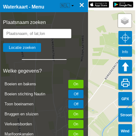
×
☰ Waterkaart Live
🇳🇱
Waterkaart - Menu
Plaatsnaam zoeken
Info
Welke gegevens?
Boeien en bakens
Boeien stichting Nautin
GPX
Toon boeinamen
Bruggen en sluizen
Stroom
Verkeersborden
Wind
Marifoonkanalen