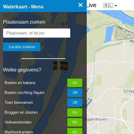
×
☰ Waterkaart van Nederland - Live
🇳🇱
Waterkaart - Menu
Plaatsnaam zoeken
Welke gegevens?
Boeien en bakens
Boeien stichting Nautin
Toon boeinamen
Bruggen en sluizen
Verkeersborden
Marifoonkanalen