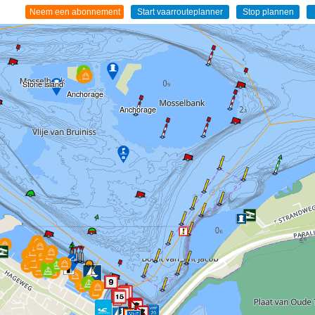
Stone island
Anchorage
Anchorage