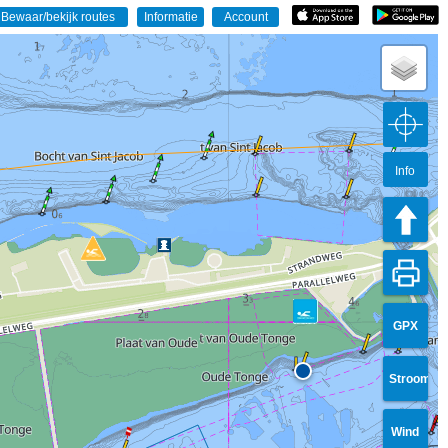
Info
GPX
Stroom
Wind