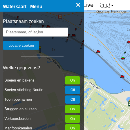
×
☰ Waterkaart van Nederland - Live
🇳🇱
Waterkaart - Menu
Plaatsnaam zoeken
Welke gegevens?
Boeien en bakens
Boeien stichting Nautin
Toon boeinamen
Bruggen en sluizen
Verkeersborden
Marifoonkanalen