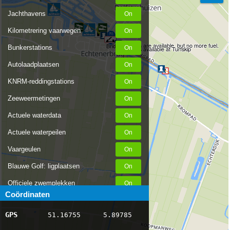
Jachthavens
Kilometrering vaarwegen
Water refills are available, but no more fuel.
Bridge toll €3!
Bunkerstations
Diesel is available at Turfskip
Autolaadplaatsen
KNRM-reddingstations
Zeeweermetingen
Actuele waterdata
Actuele waterpeilen
Vaargeulen
Blauwe Golf: ligplaatsen
Officiele zwemplekken
Coördinaten
Stremmingen/hinder
GPS
51.16755
5.89785
AIS scheepsposities