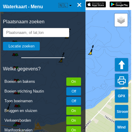
×
☰ Waterkaart Live
🇳🇱
Waterkaart - Menu
Plaatsnaam zoeken
Welke gegevens?
Boeien en bakens
Boeien stichting Nautin
GPX
Toon boeinamen
Bruggen en sluizen
Stroom
Verkeersborden
Wind
Marifoonkanalen