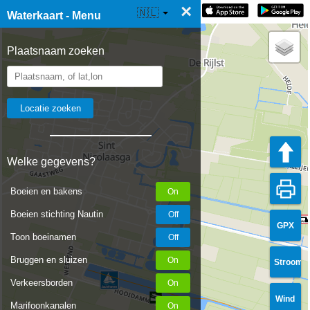
×
☰ Waterkaart Live
🇳🇱
Waterkaart - Menu
Plaatsnaam zoeken
Welke gegevens?
Boeien en bakens
Boeien stichting Nautin
GPX
Toon boeinamen
Bruggen en sluizen
Stroom
Verkeersborden
Wind
Marifoonkanalen