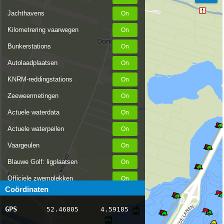
Jachthavens
Kilometrering vaarwegen
Bunkerstations
Autolaadplaatsen
KNRM-reddingstations
Zeeweermetingen
Actuele waterdata
Actuele waterpeilen
Vaargeulen
Blauwe Golf: ligplaatsen
Officiele zwemplekken
Coördinaten
Stremmingen/hinder
GPS
52.46805
4.59185
AIS scheepsposities