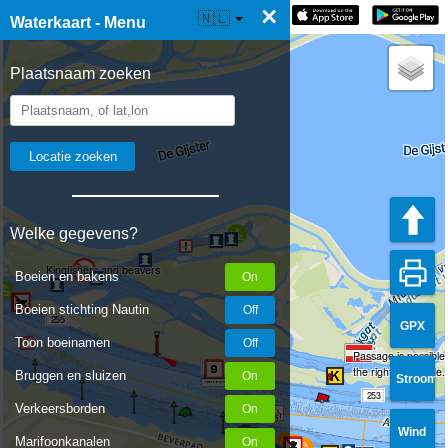
×
☰ Waterkaart Live
🇳🇱
Waterkaart - Menu
Plaatsnaam zoeken
Welke gegevens?
Kingfishers and beavers
Boeien en bakens
Boeien stichting Nautin
255
GPX
Toon boeinamen
Passage is possible.
254
the right-hand side.
Bruggen en sluizen
Stroom
253
Verkeersborden
Wind
Marifoonkanalen