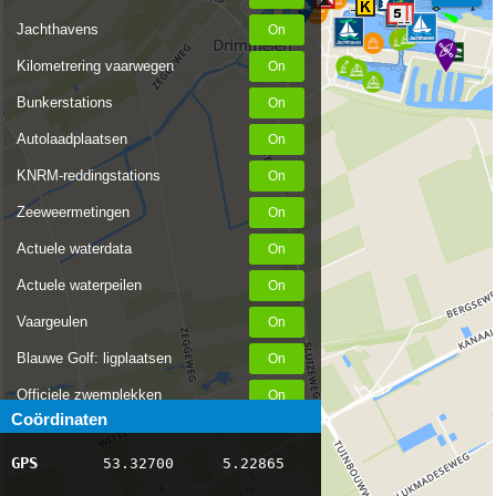
Jachthavens
Kilometrering vaarwegen
Bunkerstations
Autolaadplaatsen
KNRM-reddingstations
Zeeweermetingen
Actuele waterdata
Actuele waterpeilen
Vaargeulen
Blauwe Golf: ligplaatsen
Officiele zwemplekken
Coördinaten
Stremmingen/hinder
GPS
53.32700
5.22865
AIS scheepsposities