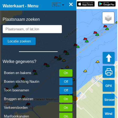
×
☰ Waterkaart Live
🇳🇱
Waterkaart - Menu
Plaatsnaam zoeken
Welke gegevens?
Boeien en bakens
Boeien stichting Nautin
GPX
Toon boeinamen
Bruggen en sluizen
Sandbank just before the fairway! Maximum 0.75
Stroom
meters
Verkeersborden
Shallow water 1.20
Wind
Marifoonkanalen