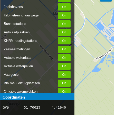
Jachthavens
Kilometrering vaarwegen
Bunkerstations
Autolaadplaatsen
KNRM-reddingstations
Zeeweermetingen
Actuele waterdata
Actuele waterpeilen
Vaargeulen
Blauwe Golf: ligplaatsen
Officiele zwemplekken
Coördinaten
Stremmingen/hinder
GPS
51.70025
4.41640
AIS scheepsposities