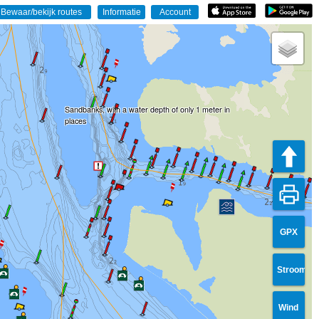
Sandbanks, with a water depth of only 1 meter in
places
GPX
Stroom
Wind