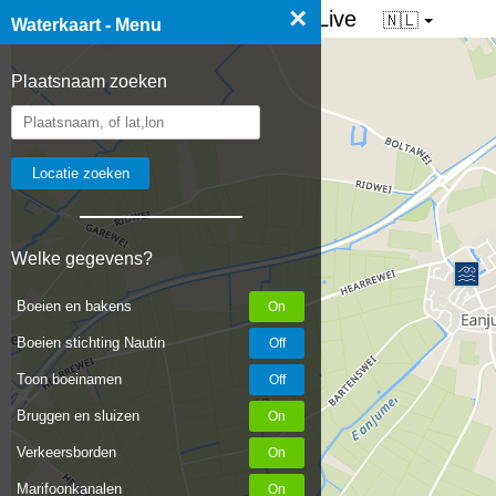
×
☰ Waterkaart van Nederland - Live
🇳🇱
Waterkaart - Menu
Plaatsnaam zoeken
Welke gegevens?
Boeien en bakens
Boeien stichting Nautin
Toon boeinamen
Bruggen en sluizen
Verkeersborden
Marifoonkanalen