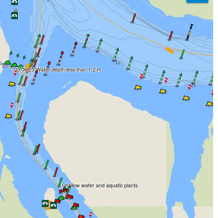
03.06.25 Water depth less than 1.2 m
Shallow water and aquatic plants