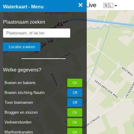
×
☰ Waterkaart van Nederland - Live
🇳🇱
Waterkaart - Menu
Plaatsnaam zoeken
Welke gegevens?
Boeien en bakens
Boeien stichting Nautin
Toon boeinamen
Bruggen en sluizen
Verkeersborden
Marifoonkanalen