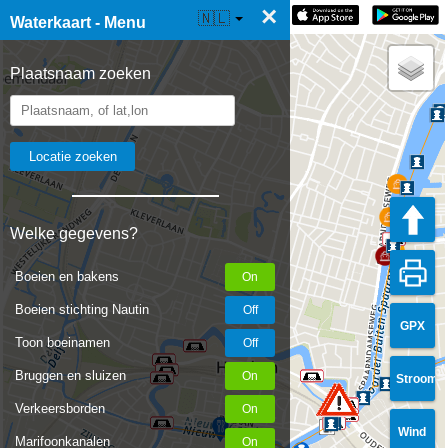
×
☰ Waterkaart Live
🇳🇱
Waterkaart - Menu
Plaatsnaam zoeken
Welke gegevens?
Boeien en bakens
Boeien stichting Nautin
GPX
Toon boeinamen
Bruggen en sluizen
Stroom
Verkeersborden
Wind
Marifoonkanalen