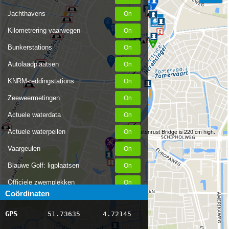
Jachthavens
Kilometrering vaarwegen
Bunkerstations
Autolaadplaatsen
KNRM-reddingstations
Zeeweermetingen
Actuele waterdata
Actuele waterpeilen
The Buitenrust Bridge is 220 cm high.
Vaargeulen
Blauwe Golf: ligplaatsen
Officiele zwemplekken
Coördinaten
Stremmingen/hinder
GPS
51.73635
4.72145
AIS scheepsposities