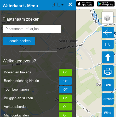
×
☰ Waterkaart Live
🇳🇱
Waterkaart - Menu
Plaatsnaam zoeken
Info
Welke gegevens?
Boeien en bakens
Boeien stichting Nautin
GPX
Toon boeinamen
Bruggen en sluizen
Stroom
Verkeersborden
Wind
Marifoonkanalen