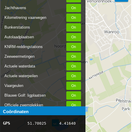
Jachthavens
Kilometrering vaarwegen
Bunkerstations
Autolaadplaatsen
KNRM-reddingstations
Zeeweermetingen
Actuele waterdata
Actuele waterpeilen
Vaargeulen
Blauwe Golf: ligplaatsen
Officiele zwemplekken
Coördinaten
Stremmingen/hinder
GPS
51.70025
4.41640
AIS scheepsposities