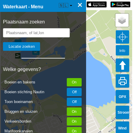
×
☰ Waterkaart Live
🇳🇱
Waterkaart - Menu
Plaatsnaam zoeken
Info
Welke gegevens?
Boeien en bakens
Boeien stichting Nautin
GPX
Toon boeinamen
Bruggen en sluizen
Stroom
Verkeersborden
Wind
Marifoonkanalen