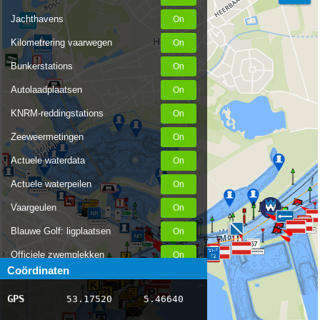
Jachthavens
Kilometrering vaarwegen
Bunkerstations
Autolaadplaatsen
KNRM-reddingstations
Zeeweermetingen
Actuele waterdata
Actuele waterpeilen
Vaargeulen
Blauwe Golf: ligplaatsen
67
Officiele zwemplekken
Coördinaten
Stremmingen/hinder
GPS
53.17520
5.46640
AIS scheepsposities