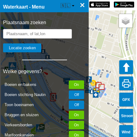
×
☰ Waterkaart Live
🇳🇱
Waterkaart - Menu
Plaatsnaam zoeken
Welke gegevens?
Boeien en bakens
Boeien stichting Nautin
GPX
Toon boeinamen
Bruggen en sluizen
Stroom
Verkeersborden
Wind
Marifoonkanalen