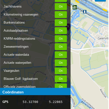
Jachthavens
Kilometrering vaarwegen
Bunkerstations
Autolaadplaatsen
KNRM-reddingstations
Zeeweermetingen
Actuele waterdata
Actuele waterpeilen
Vaargeulen
Blauwe Golf: ligplaatsen
Officiele zwemplekken
Coördinaten
Stremmingen/hinder
GPS
53.32700
5.22865
AIS scheepsposities