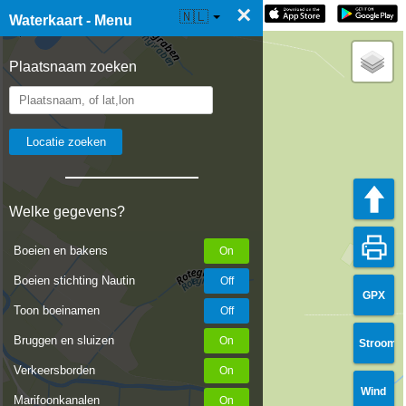
×
☰ Waterkaart Live
🇳🇱
Waterkaart - Menu
Plaatsnaam zoeken
Welke gegevens?
Boeien en bakens
Boeien stichting Nautin
GPX
Toon boeinamen
Bruggen en sluizen
Stroom
Verkeersborden
Wind
Marifoonkanalen