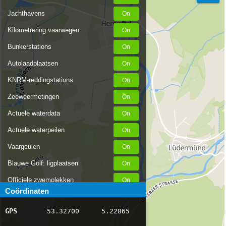
Jachthavens
Kilometrering vaarwegen
Bunkerstations
Autolaadplaatsen
KNRM-reddingstations
Zeeweermetingen
Actuele waterdata
Actuele waterpeilen
Vaargeulen
Blauwe Golf: ligplaatsen
Officiele zwemplekken
Coördinaten
Stremmingen/hinder
GPS
53.32700
5.22865
AIS scheepsposities