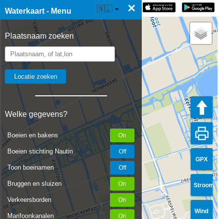
×
☰ Waterkaart Live
🇳🇱
Waterkaart - Menu
Plaatsnaam zoeken
Welke gegevens?
Boeien en bakens
Boeien stichting Nautin
GPX
Toon boeinamen
Bruggen en sluizen
Stroom
Verkeersborden
Wind
Marifoonkanalen