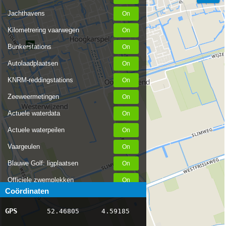
Jachthavens
Kilometrering vaarwegen
Bunkerstations
Autolaadplaatsen
KNRM-reddingstations
Zeeweermetingen
Actuele waterdata
Actuele waterpeilen
Vaargeulen
Blauwe Golf: ligplaatsen
Officiele zwemplekken
Coördinaten
Stremmingen/hinder
GPS
52.46805
4.59185
AIS scheepsposities