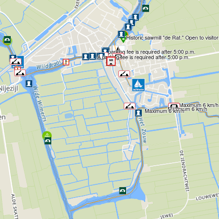
Historic sawmill "de Rat." Open to visitor
A parking fee is required after 5:00 p.m.
A parking fee is required after 5:00 p.m.
Maximum 6 km/h
Maximum 6 km/h
Maximum 6 km/h