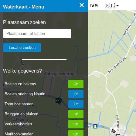
×
☰ Waterkaart van Nederland - Live
🇳🇱
Waterkaart - Menu
Plaatsnaam zoeken
Welke gegevens?
Boeien en bakens
Boeien stichting Nautin
Toon boeinamen
Bruggen en sluizen
Verkeersborden
Marifoonkanalen