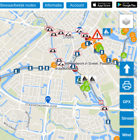
Public WiFi network in Sneek. Password:
draadloossneek
GPX
Stroom
Wind