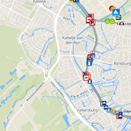
Bicycle b
Foot spring Valk