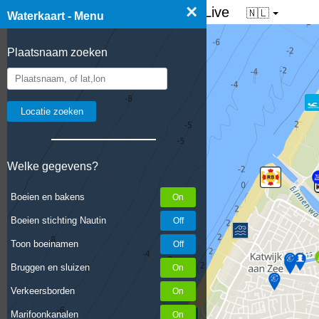
×
☰ Waterkaart van Nederland - Live
🇳🇱
Waterkaart - Menu
Plaatsnaam zoeken
Welke gegevens?
Boeien en bakens
Boeien stichting Nautin
Toon boeinamen
Bruggen en sluizen
Verkeersborden
Marifoonkanalen