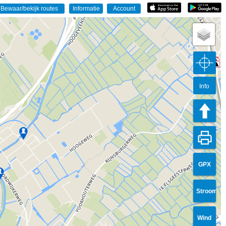
Info
GPX
Stroom
Wind