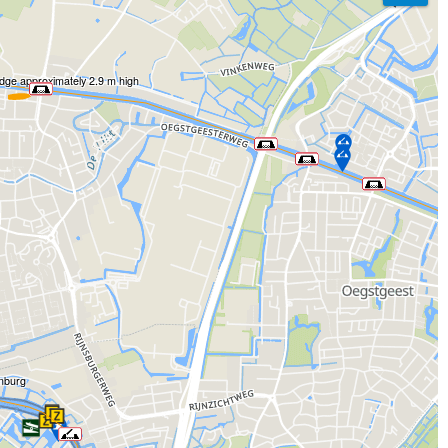
ridge approximately 2.9 m high
enburg