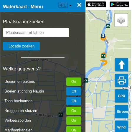
×
☰ Waterkaart Live
🇳🇱
Waterkaart - Menu
Plaatsnaam zoeken
Welke gegevens?
Boeien en bakens
Boeien stichting Nautin
GPX
Toon boeinamen
Bruggen en sluizen
Stroom
Verkeersborden
Wind
Marifoonkanalen