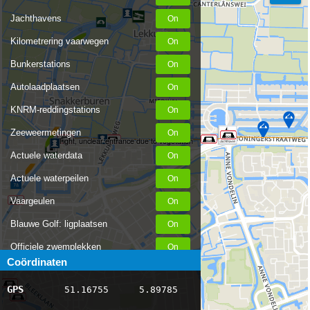
Jachthavens
Kilometrering vaarwegen
Bunkerstations
Autolaadplaatsen
KNRM-reddingstations
Zeeweermetingen
Tight, unclear entrance due to vegetation
Actuele waterdata
Actuele waterpeilen
Vaargeulen
Blauwe Golf: ligplaatsen
Officiele zwemplekken
Coördinaten
Stremmingen/hinder
GPS
51.16755
5.89785
AIS scheepsposities