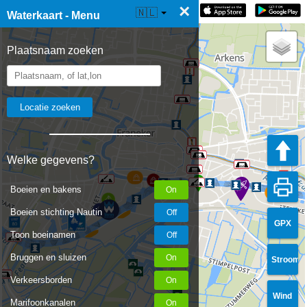
×
☰ Waterkaart Live
🇳🇱
Waterkaart - Menu
Plaatsnaam zoeken
Welke gegevens?
Boeien en bakens
Boeien stichting Nautin
GPX
Toon boeinamen
Bruggen en sluizen
Stroom
Verkeersborden
Wind
Marifoonkanalen