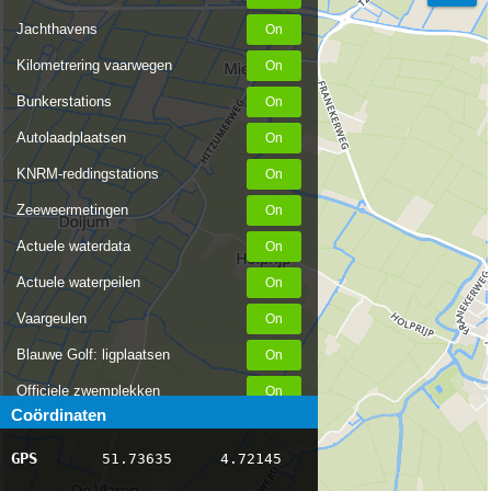
Jachthavens
Kilometrering vaarwegen
Bunkerstations
Autolaadplaatsen
KNRM-reddingstations
Zeeweermetingen
Actuele waterdata
Actuele waterpeilen
Vaargeulen
Blauwe Golf: ligplaatsen
Officiele zwemplekken
Coördinaten
Stremmingen/hinder
GPS
51.73635
4.72145
AIS scheepsposities