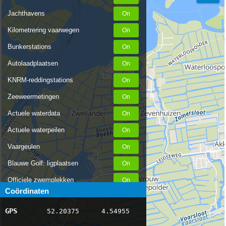
Jachthavens
Kilometrering vaarwegen
Bunkerstations
Autolaadplaatsen
KNRM-reddingstations
Zeeweermetingen
Actuele waterdata
Actuele waterpeilen
Vaargeulen
Blauwe Golf: ligplaatsen
Officiele zwemplekken
Coördinaten
Stremmingen/hinder
GPS
52.20375
4.54955
AIS scheepsposities