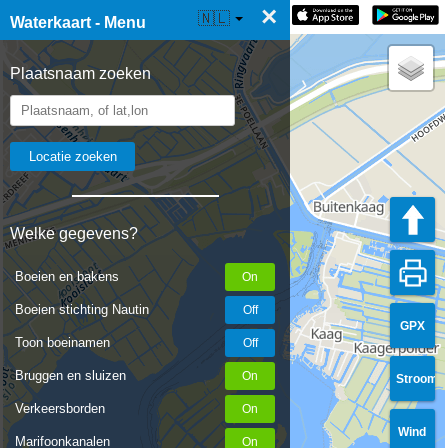
×
☰ Waterkaart Live
🇳🇱
Waterkaart - Menu
Plaatsnaam zoeken
Welke gegevens?
Boeien en bakens
Boeien stichting Nautin
GPX
Toon boeinamen
Bruggen en sluizen
Stroom
Verkeersborden
Wind
Marifoonkanalen