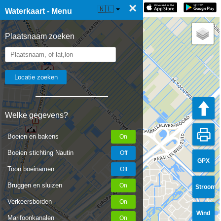
×
☰ Waterkaart Live
🇳🇱
Waterkaart - Menu
Plaatsnaam zoeken
Welke gegevens?
Boeien en bakens
Boeien stichting Nautin
GPX
Toon boeinamen
Bruggen en sluizen
Stroom
Verkeersborden
Wind
Marifoonkanalen