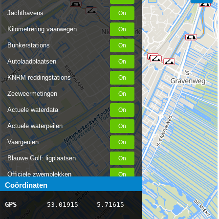
Jachthavens
Kilometrering vaarwegen
Bunkerstations
Autolaadplaatsen
KNRM-reddingstations
Zeeweermetingen
Actuele waterdata
Actuele waterpeilen
Vaargeulen
Blauwe Golf: ligplaatsen
Officiele zwemplekken
Coördinaten
Stremmingen/hinder
GPS
53.01915
5.71615
AIS scheepsposities