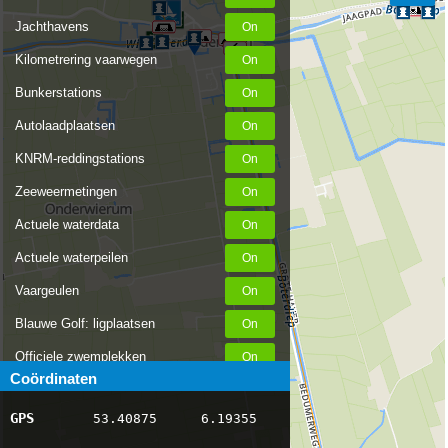
Jachthavens
Kilometrering vaarwegen
Bunkerstations
Autolaadplaatsen
KNRM-reddingstations
Zeeweermetingen
Actuele waterdata
Actuele waterpeilen
Vaargeulen
Blauwe Golf: ligplaatsen
Officiele zwemplekken
Coördinaten
Stremmingen/hinder
GPS
53.40875
6.19355
AIS scheepsposities