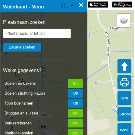
×
☰ Waterkaart Live
🇳🇱
Waterkaart - Menu
Plaatsnaam zoeken
Welke gegevens?
Boeien en bakens
Boeien stichting Nautin
GPX
Toon boeinamen
Bruggen en sluizen
Stroom
Verkeersborden
Wind
Marifoonkanalen