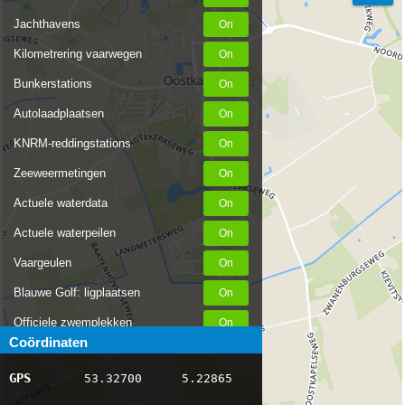
Jachthavens
Kilometrering vaarwegen
Bunkerstations
Autolaadplaatsen
KNRM-reddingstations
Zeeweermetingen
Actuele waterdata
Actuele waterpeilen
Vaargeulen
Blauwe Golf: ligplaatsen
Officiele zwemplekken
Coördinaten
Stremmingen/hinder
GPS
53.32700
5.22865
AIS scheepsposities