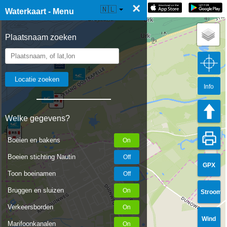
×
☰ Waterkaart Live
🇳🇱
Waterkaart - Menu
Plaatsnaam zoeken
Info
Welke gegevens?
Boeien en bakens
Boeien stichting Nautin
GPX
Toon boeinamen
Bruggen en sluizen
Stroom
Verkeersborden
Wind
Marifoonkanalen