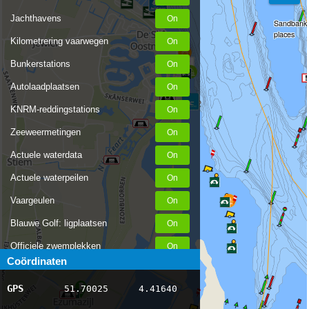
Jachthavens
Sandbanks,
places
Kilometrering vaarwegen
Bunkerstations
Autolaadplaatsen
KNRM-reddingstations
Zeeweermetingen
Actuele waterdata
Actuele waterpeilen
Vaargeulen
Blauwe Golf: ligplaatsen
Officiele zwemplekken
Coördinaten
Stremmingen/hinder
GPS
51.70025
4.41640
AIS scheepsposities