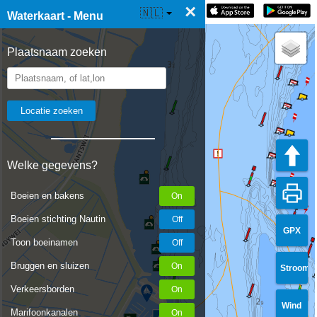
×
☰ Waterkaart Live
🇳🇱
Waterkaart - Menu
Plaatsnaam zoeken
Welke gegevens?
Boeien en bakens
Boeien stichting Nautin
GPX
Toon boeinamen
Bruggen en sluizen
Stroom
Verkeersborden
Wind
Marifoonkanalen