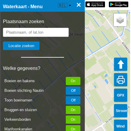
×
☰ Waterkaart Live
🇳🇱
Waterkaart - Menu
Plaatsnaam zoeken
Welke gegevens?
Boeien en bakens
Boeien stichting Nautin
GPX
Toon boeinamen
Bruggen en sluizen
Stroom
Verkeersborden
Wind
Marifoonkanalen