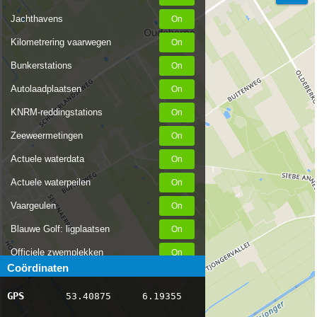
Jachthavens
Kilometrering vaarwegen
Bunkerstations
Autolaadplaatsen
KNRM-reddingstations
Zeeweermetingen
Actuele waterdata
Actuele waterpeilen
Vaargeulen
Blauwe Golf: ligplaatsen
Officiele zwemplekken
Coördinaten
Stremmingen/hinder
GPS
53.40875
6.19355
AIS scheepsposities