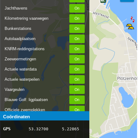
Jachthavens
Kilometrering vaarwegen
Bunkerstations
Autolaadplaatsen
KNRM-reddingstations
Zeeweermetingen
Actuele waterdata
Actuele waterpeilen
Vaargeulen
Blauwe Golf: ligplaatsen
Officiele zwemplekken
Coördinaten
Stremmingen/hinder
GPS
53.32700
5.22865
AIS scheepsposities