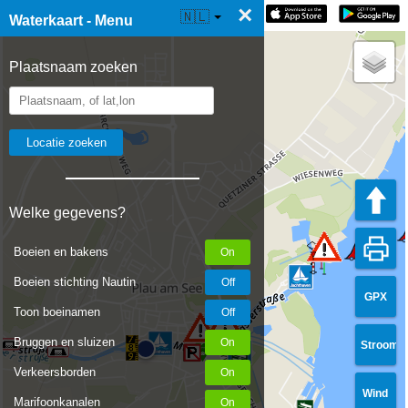
×
☰ Waterkaart Live
🇳🇱
Waterkaart - Menu
Plaatsnaam zoeken
Welke gegevens?
Boeien en bakens
Boeien stichting Nautin
GPX
Toon boeinamen
Bruggen en sluizen
Stroom
Verkeersborden
Wind
Marifoonkanalen