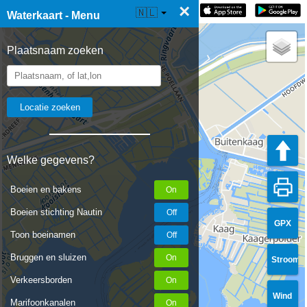
×
☰ Waterkaart Live
🇳🇱
Waterkaart - Menu
Plaatsnaam zoeken
Welke gegevens?
Boeien en bakens
Boeien stichting Nautin
GPX
Toon boeinamen
Bruggen en sluizen
Stroom
Verkeersborden
Wind
Marifoonkanalen