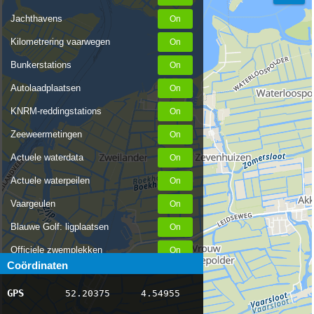
Jachthavens
Kilometrering vaarwegen
Bunkerstations
Autolaadplaatsen
KNRM-reddingstations
Zeeweermetingen
Actuele waterdata
Actuele waterpeilen
Vaargeulen
Blauwe Golf: ligplaatsen
Officiele zwemplekken
Coördinaten
Stremmingen/hinder
GPS
52.20375
4.54955
AIS scheepsposities