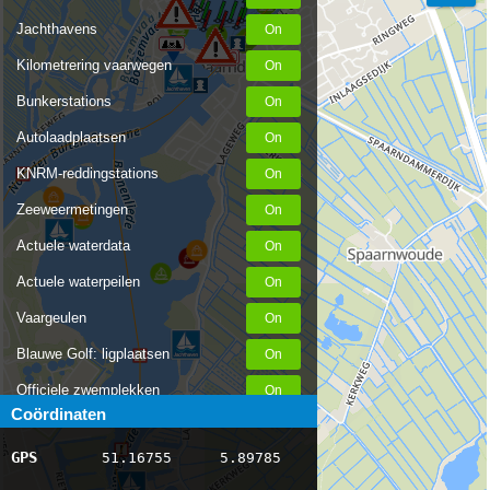
Jachthavens
Kilometrering vaarwegen
Bunkerstations
Autolaadplaatsen
KNRM-reddingstations
Zeeweermetingen
Actuele waterdata
Actuele waterpeilen
Vaargeulen
Blauwe Golf: ligplaatsen
Officiele zwemplekken
Coördinaten
Stremmingen/hinder
GPS
51.16755
5.89785
AIS scheepsposities