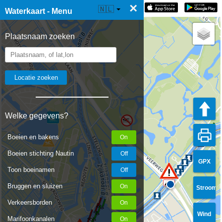
×
☰ Waterkaart Live
🇳🇱
Waterkaart - Menu
Plaatsnaam zoeken
Welke gegevens?
Boeien en bakens
Boeien stichting Nautin
GPX
Toon boeinamen
Bruggen en sluizen
Stroom
Verkeersborden
Wind
Marifoonkanalen