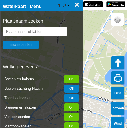
×
☰ Waterkaart Live
🇳🇱
Waterkaart - Menu
Plaatsnaam zoeken
Welke gegevens?
Boeien en bakens
Boeien stichting Nautin
GPX
Toon boeinamen
Bruggen en sluizen
Stroom
Verkeersborden
Wind
Marifoonkanalen