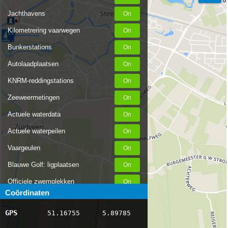
Jachthavens
Kilometrering vaarwegen
Bunkerstations
Autolaadplaatsen
KNRM-reddingstations
Zeeweermetingen
Actuele waterdata
Actuele waterpeilen
Vaargeulen
Blauwe Golf: ligplaatsen
Officiele zwemplekken
Coördinaten
Stremmingen/hinder
GPS
51.16755
5.89785
AIS scheepsposities