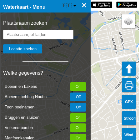
×
☰ Waterkaart Live
🇳🇱
Waterkaart - Menu
Plaatsnaam zoeken
Welke gegevens?
Boeien en bakens
Boeien stichting Nautin
GPX
Toon boeinamen
Bruggen en sluizen
Stroom
Verkeersborden
Wind
Marifoonkanalen