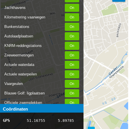
Jachthavens
Kilometrering vaarwegen
Bunkerstations
Autolaadplaatsen
KNRM-reddingstations
Zeeweermetingen
Actuele waterdata
Actuele waterpeilen
Vaargeulen
Blauwe Golf: ligplaatsen
Officiele zwemplekken
Coördinaten
Stremmingen/hinder
GPS
51.16755
5.89785
AIS scheepsposities