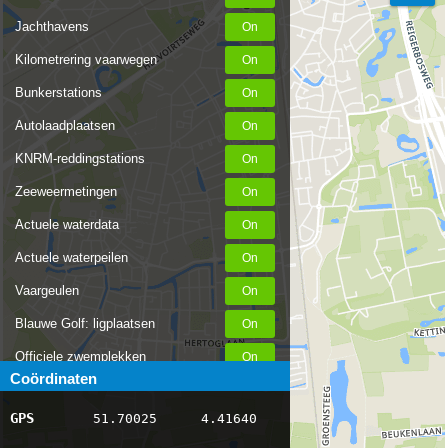
Jachthavens
Kilometrering vaarwegen
Bunkerstations
Autolaadplaatsen
KNRM-reddingstations
Zeeweermetingen
Actuele waterdata
Actuele waterpeilen
Vaargeulen
Blauwe Golf: ligplaatsen
Officiele zwemplekken
Coördinaten
Stremmingen/hinder
GPS
51.70025
4.41640
AIS scheepsposities