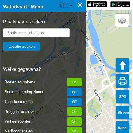
×
☰ Waterkaart Live
🇳🇱
Waterkaart - Menu
Plaatsnaam zoeken
Welke gegevens?
Boeien en bakens
Boeien stichting Nautin
GPX
Toon boeinamen
Bruggen en sluizen
Stroom
Verkeersborden
Wind
Marifoonkanalen