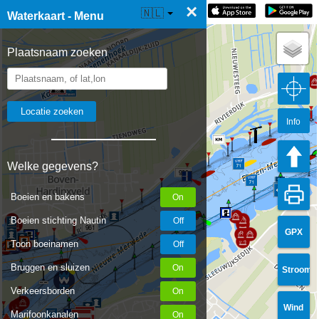
×
☰ Waterkaart Live
🇳🇱
Waterkaart - Menu
Plaatsnaam zoeken
959
Info
Welke gegevens?
960
71
Boeien en bakens
Boeien stichting Nautin
961
GPX
Toon boeinamen
71
Bruggen en sluizen
Stroom
Verkeersborden
Wind
Marifoonkanalen