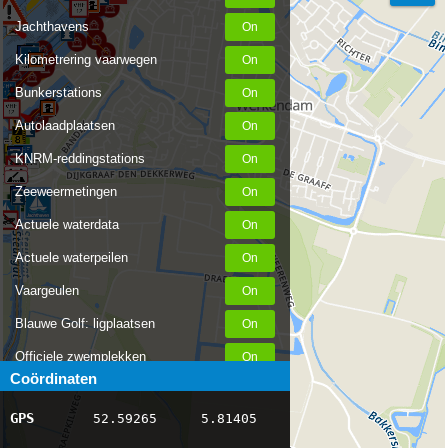
Jachthavens
Kilometrering vaarwegen
Bunkerstations
Autolaadplaatsen
KNRM-reddingstations
Zeeweermetingen
Actuele waterdata
Actuele waterpeilen
Vaargeulen
Blauwe Golf: ligplaatsen
Officiele zwemplekken
Coördinaten
Stremmingen/hinder
GPS
52.59265
5.81405
AIS scheepsposities